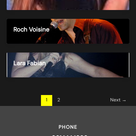
Roch Voisine
Lara Fabian
1
2
Next
→
PHONE